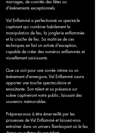
mariages, de comités des fêtes ou 
d'événements exceptionnels.
Val Enflammé a perfectionné un spectacle 
captivant qui combine habilement la 
manipulation de feu, la jonglerie enflammée 
et la crache de feu. Sa maîtrise de ces 
techniques en fait un artiste d'exception, 
capable de créer des numéros enflammés et 
visuellement saisissants.
Que ce soit pour une soirée intime ou un 
événement d'envergure, Val Enflammé saura 
apporter une touche spectaculaire et 
envoûtante. Son talent et sa présence sur 
scène captiveront votre public, laissant des 
souvenirs mémorables.
Préparez-vous à être émerveillé par les 
prouesses de Val Enflammé et laissez-vous 
entraîner dans un univers flamboyant où le feu 
danse au rythme de son talent.