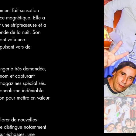
ment fait sensation 
nce magnétique. Elle a 
 une stripteaseuse et a 
onde de la nuit. Son 
ont valu une 
pulsant vers de 
lingerie très demandée, 
nom et capturant 
 magazines spécialisés. 
ionnalisme indéniable 
ion pour mettre en valeur 
plorer de nouvelles 
 se distingue notamment 
sur échasses, une 