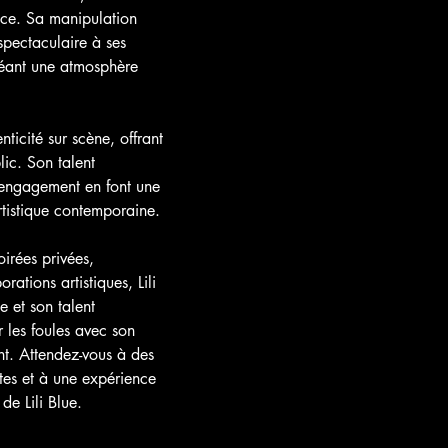
ace. Sa manipulation 
spectaculaire à ses 
créant une atmosphère 
nticité sur scène, offrant 
ic. Son talent 
 engagement en font une 
rtistique contemporaine.
irées privées, 
ations artistiques, Lili 
e et son talent 
r les foules avec son 
nt. Attendez-vous à des 
tes et à une expérience 
de Lili Blue.